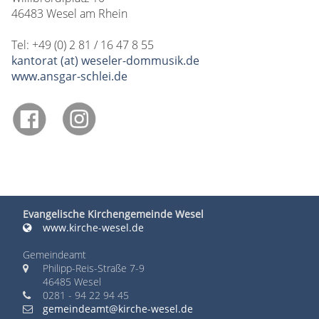
46483 Wesel am Rhein
Tel: +49 (0) 2 81 / 16 47 8 55
kantorat (at) weseler-dommusik.de
www.ansgar-schlei.de
Evangelische Kirchengemeinde Wesel
www.kirche-wesel.de
Gemeindeamt
Philipp-Reis-Straße 7-9
46485 Wesel
0281 - 94 22 94 45
gemeindeamt@kirche-wesel.de