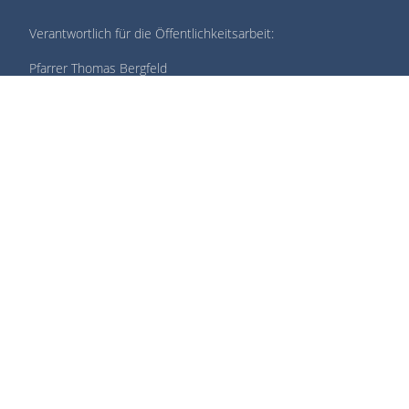
Verantwortlich für die Öffentlichkeitsarbeit:
Pfarrer Thomas Bergfeld
Philipp-Reis-Straße 7-9
46485 Wesel
0281 - 94 22 94 45
thomas.bergfeld@ekir.de
START
IMPRESSUM
DATENSCHUTZ
REDAKTIONSBEREICH
© 2012 - 2026
Evangelische Kirchengemeinde Wesel
- Alle Rechte
vorbehalten. - Design & CMS:
Dießenbacher Informationsmedien