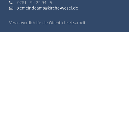
0281 - 94 22 94 45
gemeindeamt@kirche-wesel.de
Verantwortlich für die Öffentlichkeitsarbeit:
Pfarrer Thomas Bergfeld
Philipp-Reis-Straße 7-9
46485 Wesel
0281 - 94 22 94 45
thomas.bergfeld@ekir.de
START
IMPRESSUM
DATENSCHUTZ
REDAKTIONSBEREICH