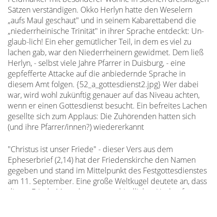
Sätzen verständigen. Okko Herlyn hatte den Weselern
„aufs Maul geschaut" und in seinem Kabarettabend die
„niederrheinische Trinität" in ihrer Sprache entdeckt: Un-
glaub-lich! Ein eher gemütlicher Teil, in dem es viel zu
lachen gab, war den Niederrheinern gewidmet. Dem ließ
Herlyn, - selbst viele Jahre Pfarrer in Duisburg, - eine
gepfefferte Attacke auf die anbiedernde Sprache in
diesem Amt folgen. {52_a_gottesdienst2.jpg} Wer dabei
war, wird wohl zukünftig genauer auf das Niveau achten,
wenn er einen Gottesdienst besucht. Ein befreites Lachen
gesellte sich zum Applaus: Die Zuhörenden hatten sich
(und ihre Pfarrer/innen?) wiedererkannt
"Christus ist unser Friede" - dieser Vers aus dem
Epheserbrief (2,14) hat der Friedenskirche den Namen
gegeben und stand im Mittelpunkt des Festgottesdienstes
am 11. September. Eine große Weltkugel deutete an, dass
dieser Friede Menschen unterschiedlicher Herkunft
miteinander verbindet.