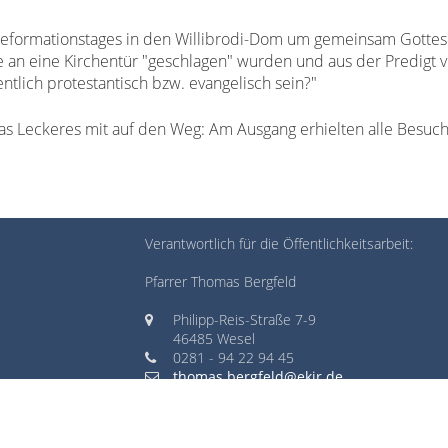
formationstages in den Willibrodi-Dom um gemeinsam Gottesd
e an eine Kirchentür "geschlagen" wurden und aus der Predigt vo
ntlich protestantisch bzw. evangelisch sein?"
s Leckeres mit auf den Weg: Am Ausgang erhielten alle Besucher
Verantwortlich für die Öffentlichkeitsarbeit:
Pfarrer Thomas Bergfeld
Philipp-Reis-Straße 7-9
46485 Wesel
0281 - 94 22 94 45
thomas.bergfeld@ekir.de
e Kirchengemeinde Wesel
- Alle Rechte vorbehalten. - Design & CMS:
Dießenb