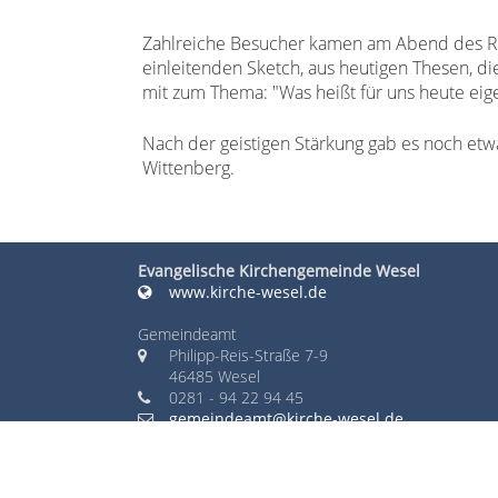
Zahlreiche Besucher kamen am Abend des Re
einleitenden Sketch, aus heutigen Thesen, di
mit zum Thema: "Was heißt für uns heute eige
Nach der geistigen Stärkung gab es noch etwa
Wittenberg.
Evangelische Kirchengemeinde Wesel
www.kirche-wesel.de
Gemeindeamt
Philipp-Reis-Straße 7-9
46485 Wesel
0281 - 94 22 94 45
gemeindeamt@kirche-wesel.de
© 2012 - 2026
Evangelisch