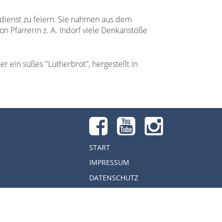
ienst zu feiern. Sie nahmen aus dem
n Pfarrerin z. A. Indorf viele Denkanstöße
 ein süßes "Lutherbrot", hergestellt in
START
IMPRESSUM
DATENSCHUTZ
REDAKTIONSBEREICH
acher Informationsmedien