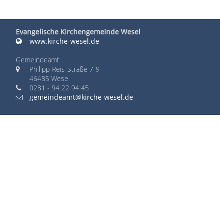
Evangelische Kirchengemeinde Wesel
www.kirche-wesel.de
Gemeindeamt
Philipp-Reis-Straße 7-9
46485 Wesel
0281 - 94 22 94 45
gemeindeamt@kirche-wesel.de
Verantwortlich für die Öffentlichkeitsarbeit:
Pfarrer Thomas Bergfeld
Philipp-Reis-Straße 7-9
46485 Wesel
0281 - 94 22 94 45
thomas.bergfeld@ekir.de