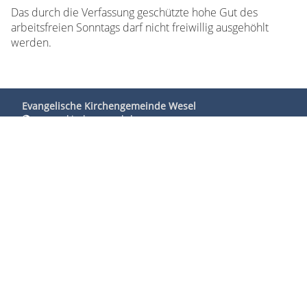
Das durch die Verfassung geschützte hohe Gut des
arbeitsfreien Sonntags darf nicht freiwillig ausgehöhlt
werden.
Evangelische Kirchengemeinde Wesel
www.kirche-wesel.de
Gemeindeamt
Philipp-Reis-Straße 7-9
46485 Wesel
0281 - 94 22 94 45
gemeindeamt@kirche-wesel.de
Verantwortlich für die Öffentlichkeitsarbeit:
Pfarrer Thomas Bergfeld
Philipp-Reis-Straße 7-9
46485 Wesel