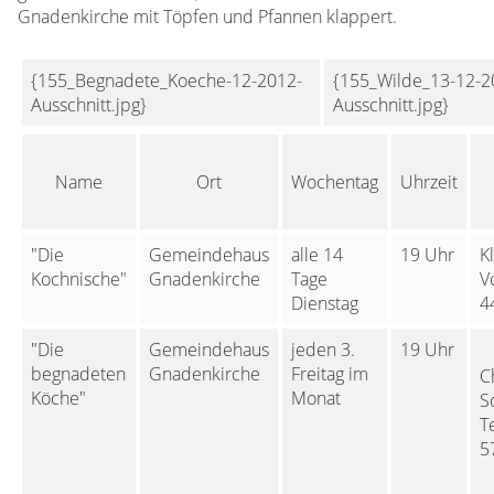
Gnadenkirche mit Töpfen und Pfannen klappert.
{155_Begnadete_Koeche-12-2012-
{155_Wilde_13-12-2
Ausschnitt.jpg}
Ausschnitt.jpg}
Name
Ort
Wochentag
Uhrzeit
"Die
Gemeindehaus
alle 14
19 Uhr
K
Kochnische"
Gnadenkirche
Tage
V
Dienstag
4
"Die
Gemeindehaus
jeden 3.
19 Uhr
begnadeten
Gnadenkirche
Freitag im
C
Köche"
Monat
S
T
5