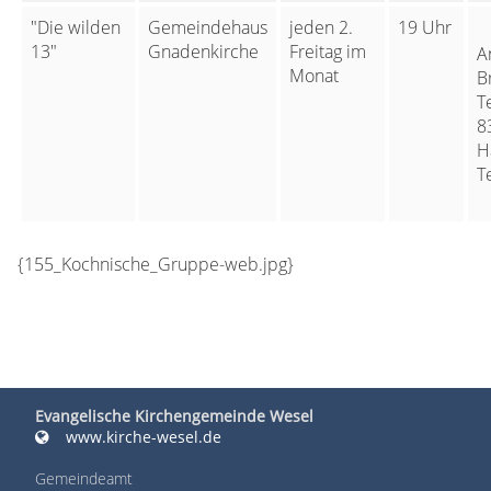
"Die wilden
Gemeindehaus
jeden 2.
19 Uhr
13"
Gnadenkirche
Freitag im
A
Monat
B
T
8
H
T
{155_Kochnische_Gruppe-web.jpg}
Evangelische Kirchengemeinde Wesel
www.kirche-wesel.de
Gemeindeamt