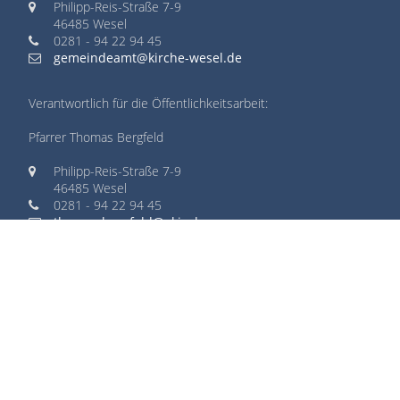
Philipp-Reis-Straße 7-9
46485 Wesel
0281 - 94 22 94 45
gemeindeamt@kirche-wesel.de
Verantwortlich für die Öffentlichkeitsarbeit:
Pfarrer Thomas Bergfeld
Philipp-Reis-Straße 7-9
46485 Wesel
0281 - 94 22 94 45
thomas.bergfeld@ekir.de
START
IMPRESSUM
DATENSCHUTZ
REDAKTIONSBEREICH